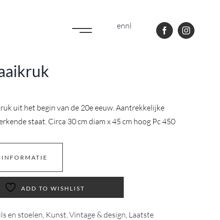
en
nl
raaikruk
ruk uit het begin van de 20e eeuw. Aantrekkelijke
werkende staat. Circa 30 cm diam x 45 cm hoog Pc 450
 INFORMATIE
ADD TO WISHLIST
ls en stoelen
,
Kunst, Vintage & design
,
Laatste