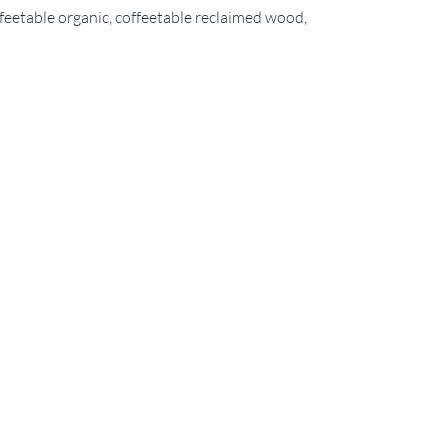
feetable organic
,
coffeetable reclaimed wood
,