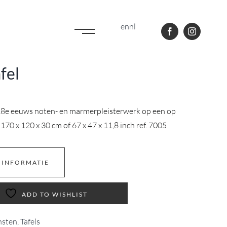
en
nl
fel
8e eeuws noten- en marmerpleisterwerk op een op
170 x 120 x 30 cm of 67 x 47 x 11,8 inch ref. 7005
 INFORMATIE
ADD TO WISHLIST
nsten
,
Tafels