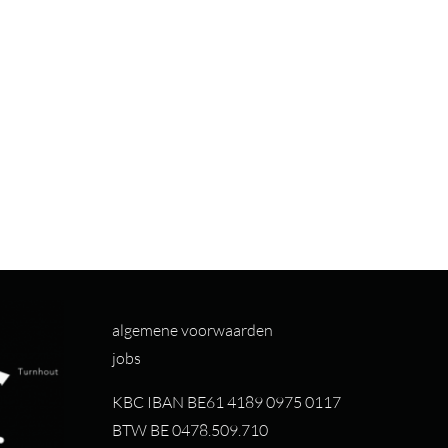
algemene voorwaarden
jobs
KBC IBAN BE61 4189 0975 0117
BTW BE 0478.509.710