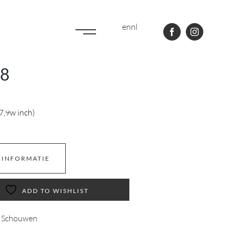
en
nl
28
7,9w inch)
 INFORMATIE
ADD TO WISHLIST
,
Schouwen