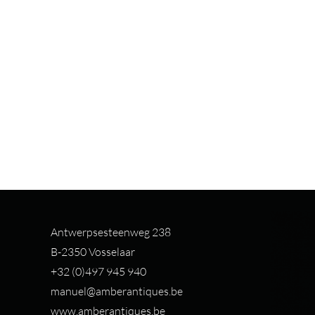
Antwerpsesteenweg 238
B-2350 Vosselaar
+32 (0)497 94
5 940
manuel@amberantiques.be
www.amberantiques.be