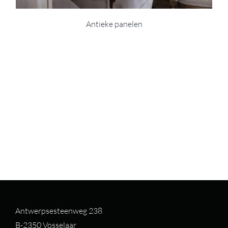
Antieke panelen
Antwerpsesteenweg 238
B-2350 Vosselaar