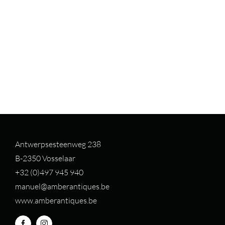
Antwerpsesteenweg 238
B-2350 Vosselaar
+32 (0)497 94
5 940
manuel@amberantiques.be
www.amberantiques.be