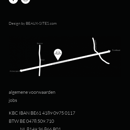
Design by
BEAUX-SITES.com
algemene voorwaarden
jobs
KBC IBAN BE61 4189 0975 0117
BTW BE 0478.509.710
NL 8149.36.866.B01