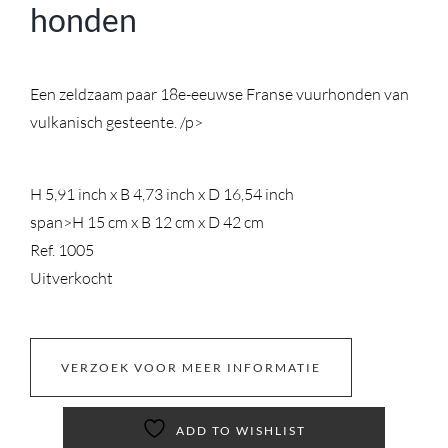
honden
Een zeldzaam paar 18e-eeuwse Franse vuurhonden van
vulkanisch gesteente.
/p>
H 5,91 inch x B 4,73 inch x D 16,54 inch
span>
H 15 cm x B 12 cm x D 42 cm
Ref. 1005
Uitverkocht
VERZOEK VOOR MEER INFORMATIE
ADD TO WISHLIST