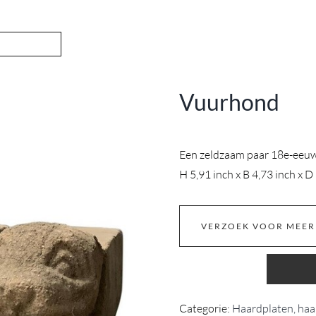
Vuurhond
Een zeldzaam paar 18e-eeuw
H 5,91 inch x B 4,73 inch x 
VERZOEK VOOR MEER
Categorie:
Haardplaten, haa