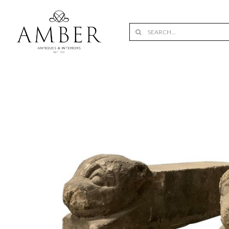
Skip
to
Search
content
for: