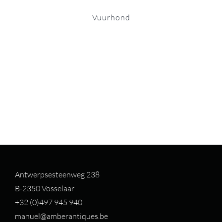
Vuurhond
Antwerpsesteenweg 238
B-2350 Vosselaar
+32 (0)497 94
5 940
manuel@amberantiques.be