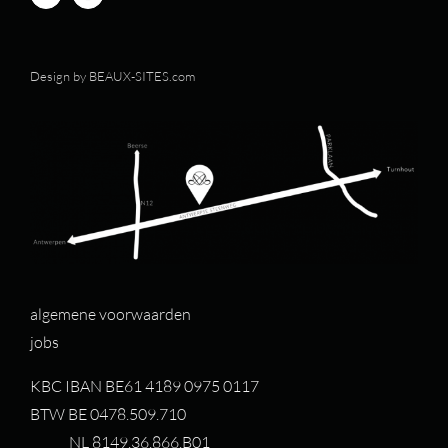
Design by
BEAUX-SITES.com
algemene voorwaarden
jobs
KBC IBAN BE61 4189 0975 0117
BTW BE 0478.509.710
NL 8149.36.866.B01