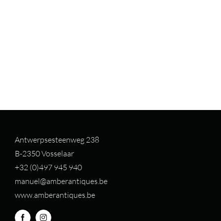
Antwerpsesteenweg 238
B-2350 Vosselaar
+32 (0)497 94
5 940
manuel@amberantiques.be
www.amberantiques.be