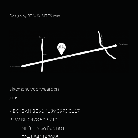
Design by
BEAUX-SITES.com
algemene voorwaarden
jobs
KBC IBAN BE61 4189 0975 0117
BTW BE 0478.509.710
NL 8149.36.866.B01
FR41 841147085