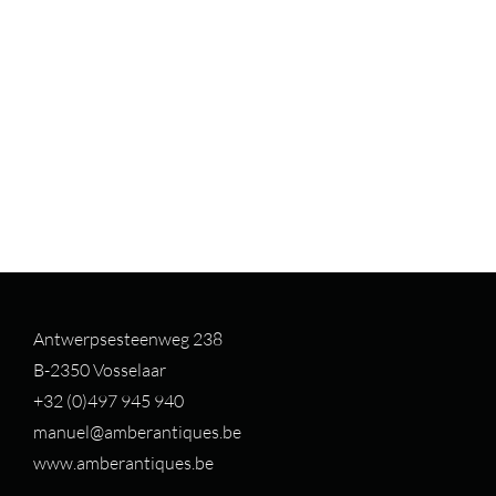
Antwerpsesteenweg 238
B-2350 Vosselaar
+32 (0)497 94
5 940
manuel@amberantiques.be
www.amberantiques.be