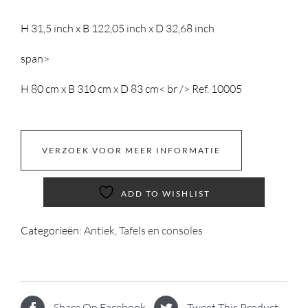
H 31,5 inch x B 122,05 inch x D 32,68 inch
span>
H 80 cm x B 310 cm x D 83 cm
< br />
Ref. 10005
VERZOEK VOOR MEER INFORMATIE
ADD TO WISHLIST
Categorieën:
Antiek
,
Tafels en consoles
Share On Facebook
Tweet This Product