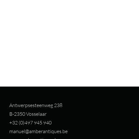
Antwerpsesteenweg 238
B-2350 Vosselaar
+32 (0)497 94
5 940
manuel@amberantiques.be