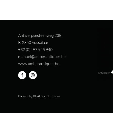
Antwerpsesteenweg 238
B-2350 Vosselaar
+32 (0)497 94
5 940
manuel@amberantiques.be
www.amberantiques.be
Design by
BEAUX-SITES.com