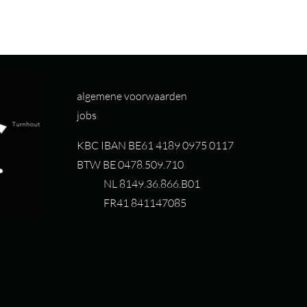
algemene voorwaarden
jobs
KBC IBAN BE61 4189 0975 0117
BTW BE 0478.509.710
NL 8149.36.866.B01
FR41 841147085