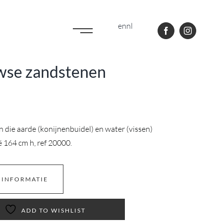
en
nl
wse zandstenen
 die aarde (konijnenbuidel) en water (vissen)
ë 164 cm h, ref 20000.
 INFORMATIE
ADD TO WISHLIST