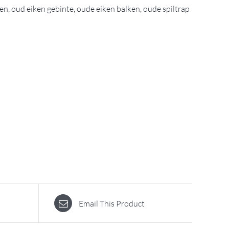
ken
,
oud eiken gebinte
,
oude eiken balken
,
oude spiltrap
Email This Product