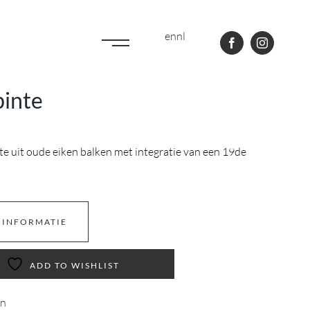
en
nl
binte
te uit oude eiken balken met integratie van een 19de
 INFORMATIE
ADD TO WISHLIST
en