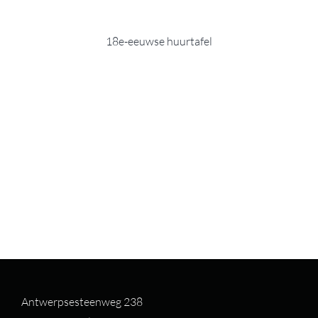
18e-eeuwse huurtafel
Antwerpsesteenweg 238