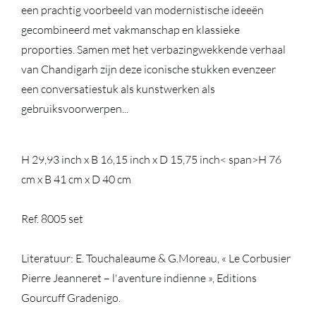
een prachtig voorbeeld van modernistische ideeën
gecombineerd met vakmanschap en klassieke
proporties. Samen met het verbazingwekkende verhaal
van Chandigarh zijn deze iconische stukken evenzeer
een conversatiestuk als kunstwerken als
gebruiksvoorwerpen...
H 29,93 inch x B 16,15 inch x D 15,75 inch
< span>H 76
cm x B 41 cm x D 40 cm
Ref. 8005 set
Literatuur: E. Touchaleaume & G.Moreau, « Le Corbusier
Pierre Jeanneret – l'aventure indienne », Editions
Gourcuff Gradenigo.