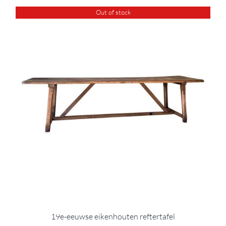
Out of stock
19e-eeuwse eikenhouten reftertafel