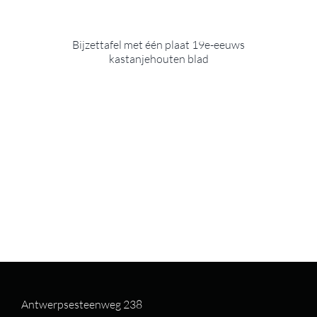
Bijzettafel met één plaat 19e-eeuws
kastanjehouten blad
Antwerpsesteenweg 238