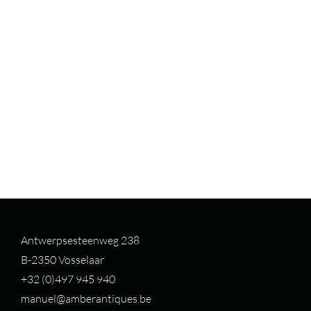
Antwerpsesteenweg 238
B-2350 Vosselaar
+32 (0)497 94
5 940
manuel@amberantiques.be