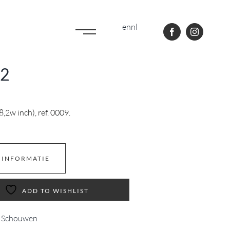
en
nl
32
,2w inch), ref. 0009.
 INFORMATIE
ADD TO WISHLIST
,
Schouwen