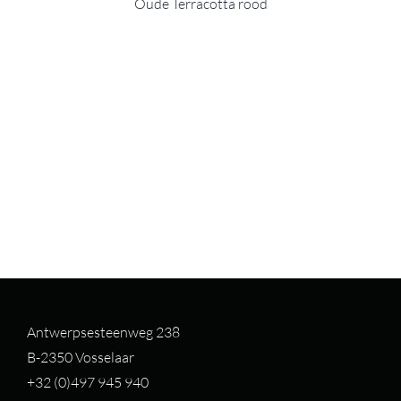
Oude Terracotta rood
Antwerpsesteenweg 238
B-2350 Vosselaar
+32 (0)497 94
5 940