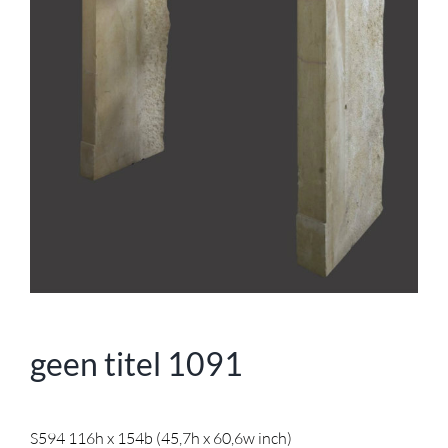
geen titel 1091
S594 116h x 154b (45,7h x 60,6w inch)