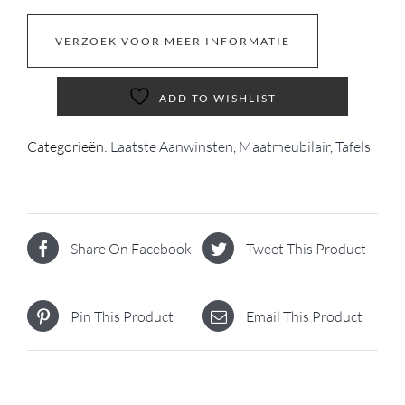
VERZOEK VOOR MEER INFORMATIE
ADD TO WISHLIST
Categorieën:
Laatste Aanwinsten
,
Maatmeubilair
,
Tafels
Share On Facebook
Tweet This Product
Pin This Product
Email This Product