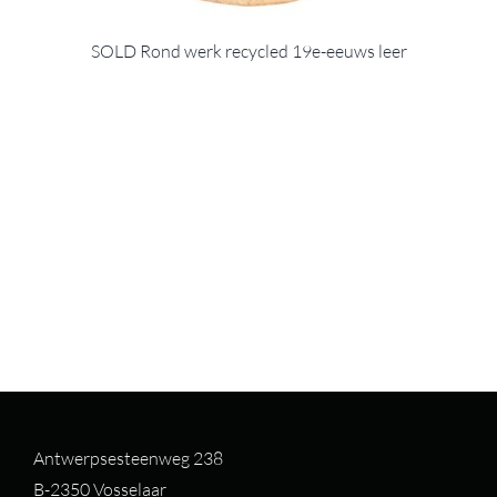
SOLD Rond werk recycled 19e-eeuws leer
Antwerpsesteenweg 238
B-2350 Vosselaar