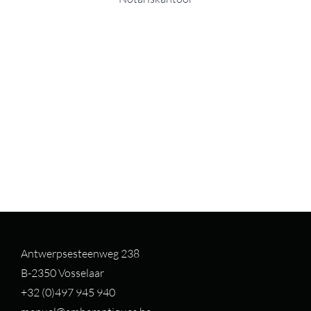
Antwerpsesteenweg 238
B-2350 Vosselaar
+32 (0)497 94
5 940