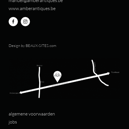
manuel@amberantiques.be
www.amberantiques.be
Design by
BEAUX-SITES.com
algemene voorwaarden
jobs