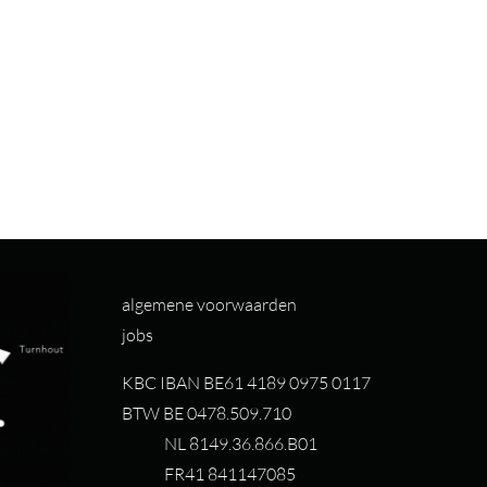
algemene voorwaarden
jobs
KBC IBAN BE61 4189 0975 0117
BTW BE 0478.509.710
NL 8149.36.866.B01
FR41 841147085