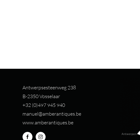
Antwerpsesteenweg 238
B-2350 Vosselaar
+32 (0)497 94
5 940
manuel@amberantiques.be
www.amberantiques.be