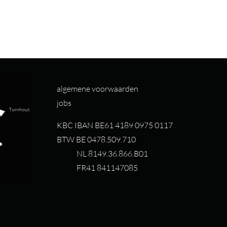
algemene voorwaarden
jobs
KBC IBAN BE61 4189 0975 0117
BTW BE 0478.509.710
NL 8149.36.866.B01
FR41 841147085