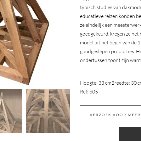
typisch studies van dakmode
educatieve reizen konden be
ze eindelijk een meesterwerk
goedgekeurd, kregen ze het 
model uit het begin van de 
goudgeslepen proporties. He
ondertussen toont zijn warme
Hoogte: 33 cm
Breedte: 30 
Ref; 605
VERZOEK VOOR MEER