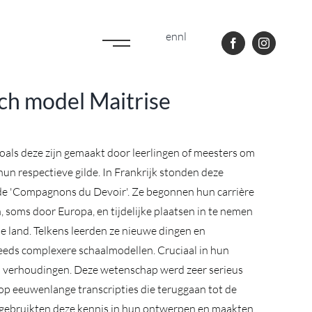
en
nl
ch model Maitrise
oals deze zijn gemaakt door leerlingen of meesters om
r hun respectieve gilde. In Frankrijk stonden deze
de 'Compagnons du Devoir'. Ze begonnen hun carrière
n, soms door Europa, en tijdelijke plaatsen in te nemen
e land. Telkens leerden ze nieuwe dingen en
teeds complexere schaalmodellen. Cruciaal in hun
n verhoudingen. Deze wetenschap werd zeer serieus
p eeuwenlange transcripties die teruggaan tot de
gebruikten deze kennis in hun ontwerpen en maakten