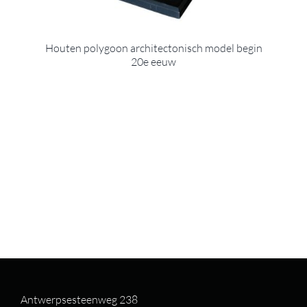
Houten polygoon architectonisch model begin
20e eeuw
Antwerpsesteenweg 238