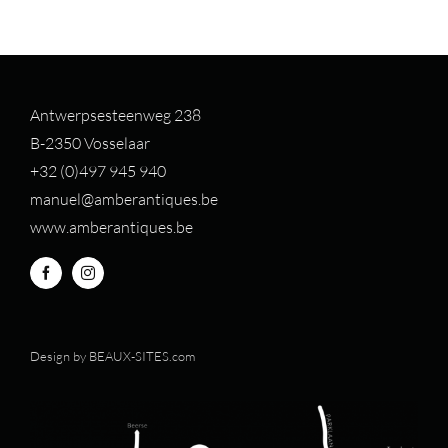
Antwerpsesteenweg 238
B-2350 Vosselaar
+32 (0)497 94
5 940
manuel@amberantiques.be
www.amberantiques.be
Design by
BEAUX-SITES.com