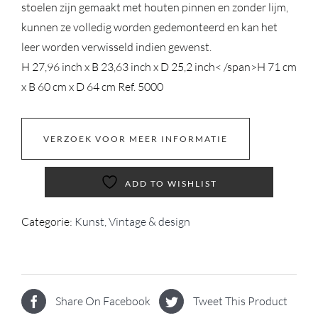
stoelen zijn gemaakt met houten pinnen en zonder lijm,
kunnen ze volledig worden gedemonteerd en kan het
leer worden verwisseld indien gewenst.
H 27,96 inch x B 23,63 inch x D 25,2 inch< /span>
H 71 cm
x B 60 cm x D 64 cm
Ref. 5000
VERZOEK VOOR MEER INFORMATIE
ADD TO WISHLIST
Categorie:
Kunst, Vintage & design
Share On Facebook
Tweet This Product