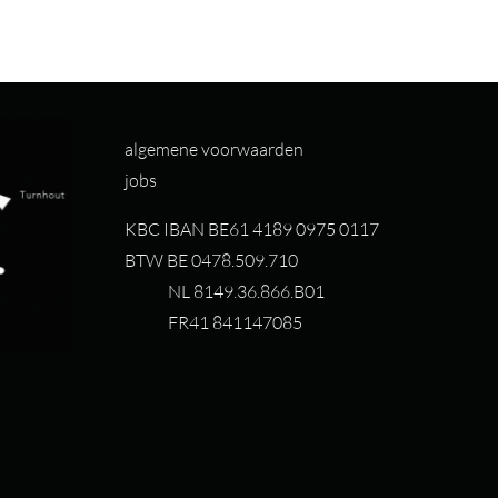
algemene voorwaarden
jobs
KBC IBAN BE61 4189 0975 0117
BTW BE 0478.509.710
NL 8149.36.866.B01
FR41 841147085