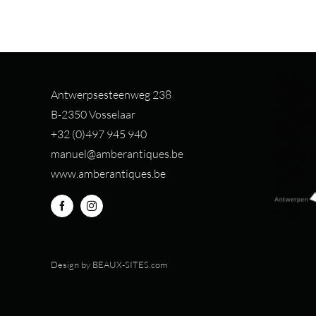
Antwerpsesteenweg 238
B-2350 Vosselaar
+32 (0)497 94
5 940
manuel@amberantiques.be
www.amberantiques.be
Design by
BEAUX-SITES.com