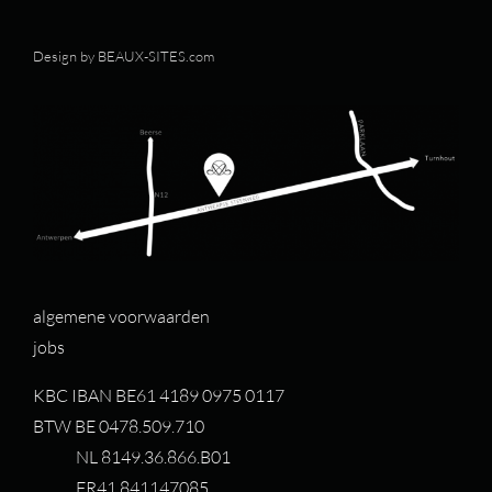
Design by
BEAUX-SITES.com
algemene voorwaarden
jobs
KBC IBAN BE61 4189 0975 0117
BTW BE 0478.509.710
NL 8149.36.866.B01
FR41 841147085