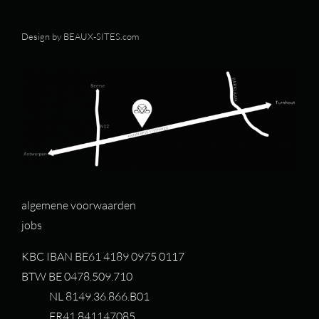
Design by
BEAUX-SITES.com
algemene voorwaarden
jobs
KBC IBAN BE61 4189 0975 0117
BTW BE 0478.509.710
NL 8149.36.866.B01
FR41 841147085