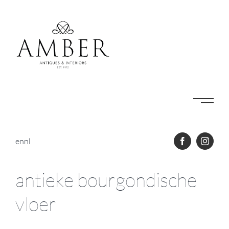
Skip
to
content
en
nl
antieke bourgondische
vloer