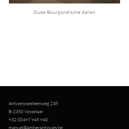
Oude Bourgondische dallen
Antwerpsesteenweg 238
B-2350 Vosselaar
+32 (0)497 94
5 940
manuel@amberantiques.be