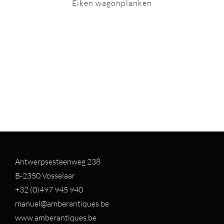
Eiken wagonplanken
Antwerpsesteenweg 238
B-2350 Vosselaar
+32 (0)497 94
5 940
manuel@amberantiques.be
www.amberantiques.be