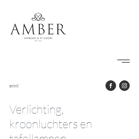
Skip
to
content
en
nl
Verlichting,
kroonluchters en
tafellampen