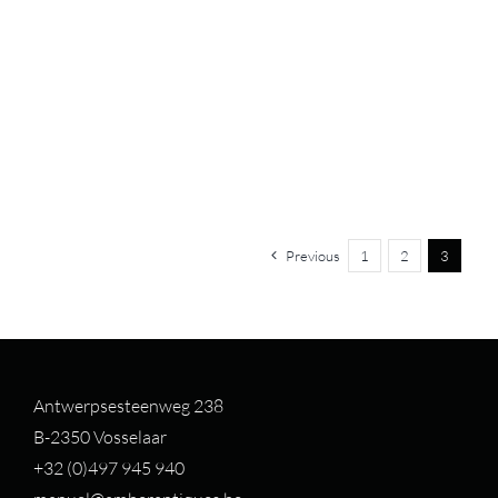
Previous
1
2
3
Antwerpsesteenweg 238
B-2350 Vosselaar
+32 (0)497 94
5 940