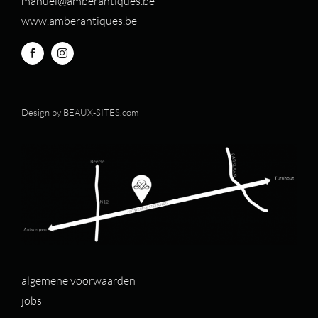
manuel@amberantiques.be
www.amberantiques.be
Design by
BEAUX-SITES.com
algemene voorwaarden
jobs